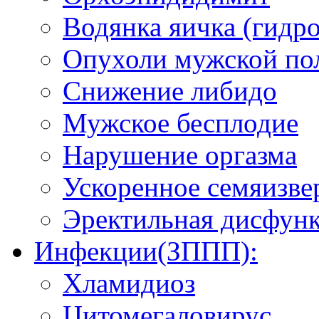
Водянка яичка (гидро
Опухоли мужской по
Снижение либидо
Мужское бесплодие
Нарушение оргазма
Ускоренное семяизве
Эректильная дисфун
Инфекции(ЗППП):
Хламидиоз
Цитомегаловирус