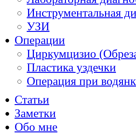
Инструментальная ди
УЗИ
Операции
Циркумцизио (Обреза
Пластика уздечки
Операция при водянк
Статьи
Заметки
Обо мне