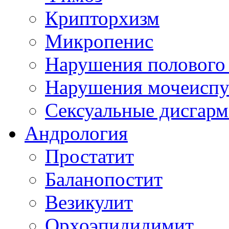
Крипторхизм
Микропенис
Нарушения полового 
Нарушения мочеиспуск
Сексуальные дисгарм
Андрология
Простатит
Баланопостит
Везикулит
Орхоэпидидимит