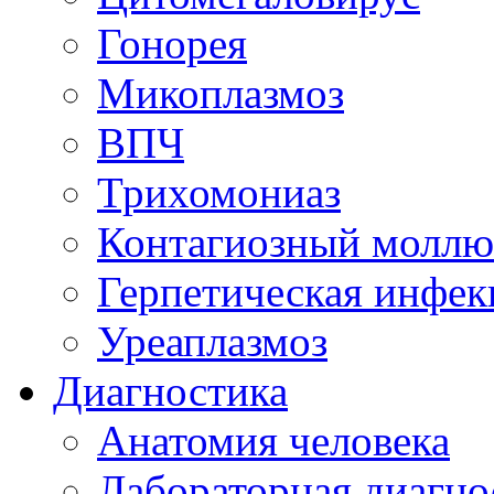
Гонорея
Микоплазмоз
ВПЧ
Трихомониаз
Контагиозный моллю
Герпетическая инфек
Уреаплазмоз
Диагностика
Анатомия человека
Лабораторная диагно