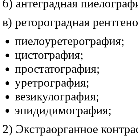
б) антеградная пиелограф
в) ретороградная рентген
пиелоуретерография;
цистография;
простатография;
уретрография;
везикулография;
эпидидимография;
2) Экстраорганное контра