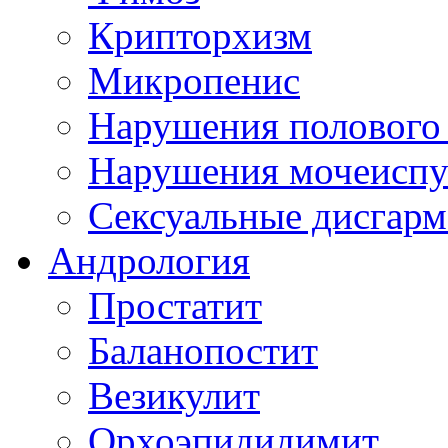
Крипторхизм
Микропенис
Нарушения полового 
Нарушения мочеиспуск
Сексуальные дисгарм
Андрология
Простатит
Баланопостит
Везикулит
Орхоэпидидимит