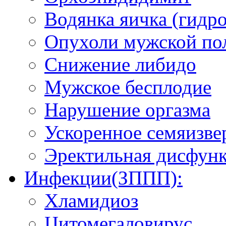
Водянка яичка (гидро
Опухоли мужской по
Снижение либидо
Мужское бесплодие
Нарушение оргазма
Ускоренное семяизве
Эректильная дисфун
Инфекции(ЗППП):
Хламидиоз
Цитомегаловирус