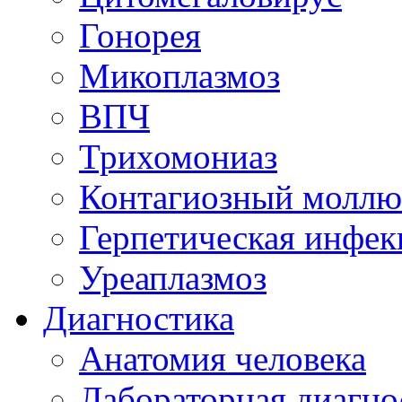
Гонорея
Микоплазмоз
ВПЧ
Трихомониаз
Контагиозный моллю
Герпетическая инфек
Уреаплазмоз
Диагностика
Анатомия человека
Лабораторная диагно