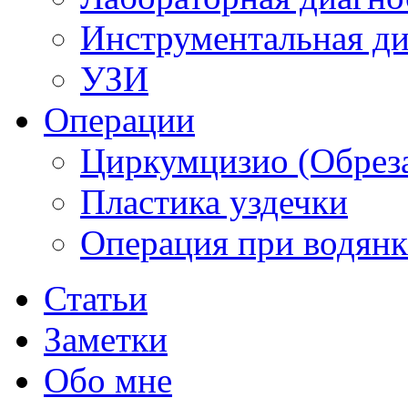
Инструментальная ди
УЗИ
Операции
Циркумцизио (Обреза
Пластика уздечки
Операция при водянк
Статьи
Заметки
Обо мне