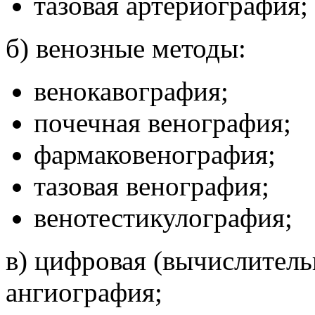
тазовая артериография;
б) венозные методы:
венокавография;
почечная венография;
фармаковенография;
тазовая венография;
венотестикулография;
в) цифровая (вычислитель
ангиография;