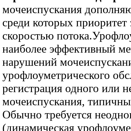
мочеиспускания дополняю
среди которых приоритет
скоростью потока.Урофло
наиболее эффективный ме
нарушений мочеиспускан
урофлоуметрического обс
регистрация одного или 
мочеиспускания, типичных
Обычно требуется неоднок
(динамическая урофлоумет