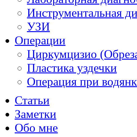
Инструментальная ди
УЗИ
Операции
Циркумцизио (Обреза
Пластика уздечки
Операция при водянк
Статьи
Заметки
Обо мне