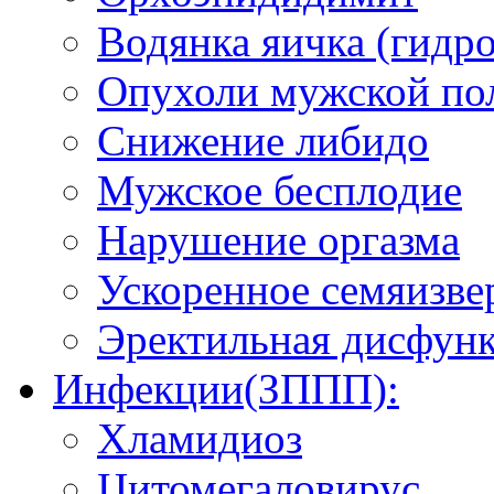
Водянка яичка (гидро
Опухоли мужской по
Снижение либидо
Мужское бесплодие
Нарушение оргазма
Ускоренное семяизве
Эректильная дисфун
Инфекции(ЗППП):
Хламидиоз
Цитомегаловирус