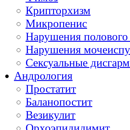
Крипторхизм
Микропенис
Нарушения полового 
Нарушения мочеиспуск
Сексуальные дисгарм
Андрология
Простатит
Баланопостит
Везикулит
Орхоэпидидимит