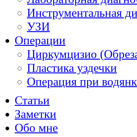
Инструментальная ди
УЗИ
Операции
Циркумцизио (Обреза
Пластика уздечки
Операция при водянк
Статьи
Заметки
Обо мне