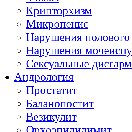
Крипторхизм
Микропенис
Нарушения полового 
Нарушения мочеиспуск
Сексуальные дисгарм
Андрология
Простатит
Баланопостит
Везикулит
Орхоэпидидимит