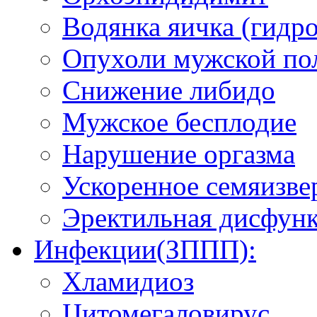
Водянка яичка (гидро
Опухоли мужской по
Снижение либидо
Мужское бесплодие
Нарушение оргазма
Ускоренное семяизве
Эректильная дисфун
Инфекции(ЗППП):
Хламидиоз
Цитомегаловирус