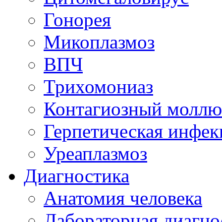
Гонорея
Микоплазмоз
ВПЧ
Трихомониаз
Контагиозный моллю
Герпетическая инфек
Уреаплазмоз
Диагностика
Анатомия человека
Лабораторная диагно