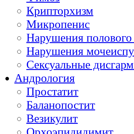
Крипторхизм
Микропенис
Нарушения полового 
Нарушения мочеиспуск
Сексуальные дисгарм
Андрология
Простатит
Баланопостит
Везикулит
Орхоэпидидимит