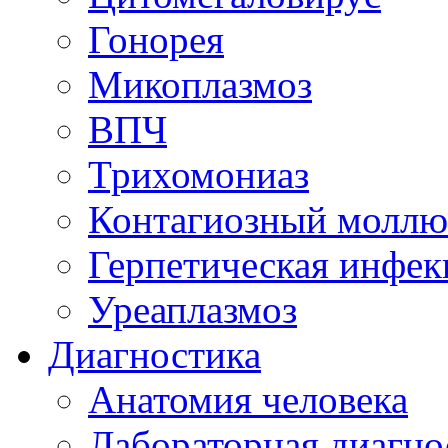
Гонорея
Микоплазмоз
ВПЧ
Трихомониаз
Контагиозный моллю
Герпетическая инфек
Уреаплазмоз
Диагностика
Анатомия человека
Лабораторная диагно