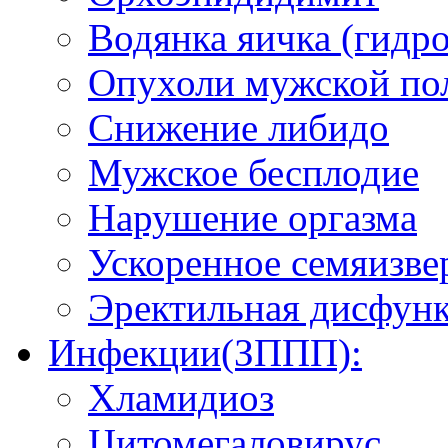
Водянка яичка (гидро
Опухоли мужской по
Снижение либидо
Мужское бесплодие
Нарушение оргазма
Ускоренное семяизве
Эректильная дисфун
Инфекции(ЗППП):
Хламидиоз
Цитомегаловирус