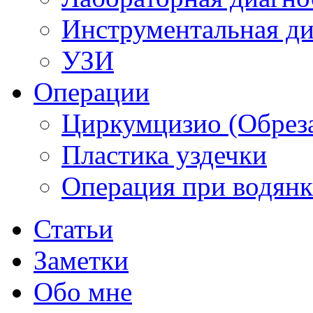
Инструментальная ди
УЗИ
Операции
Циркумцизио (Обреза
Пластика уздечки
Операция при водянк
Статьи
Заметки
Обо мне