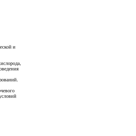
еской и
кислорода,
оведения
зований.
очевого
 условий