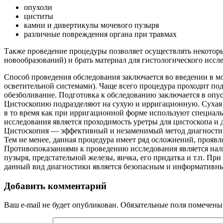
опухоли
циститы
камни и дивертикулы мочевого пузыря
различные повреждения органа при травмах
Также проведение процедуры позволяет осуществлять некотор
новообразований) и брать материал для гистологического иссл
Способ проведения обследования заключается во введении в мо
осветительной системами). Чаще всего процедура проходит по
обезболивание. Подготовка к обследованию заключается в опу
Цистоскопию подразделяют на сухую и ирригационную. Сухая п
в то время как при ирригационной форме используют специал
исследования является проходимость уретры для цистоскопа и 
Цистоскопия — эффективный и незаменимый метод диагности
Тем не менее, данная процедура имеет ряд осложнений, прояв
Противопоказаниями к проведению исследования является нал
пузыря, предстательной железы, яичка, его придатка и т.п. П
данный вид диагностики является безопасным и информативн
Добавить комментарий
Ваш e-mail не будет опубликован.
Обязательные поля помечен