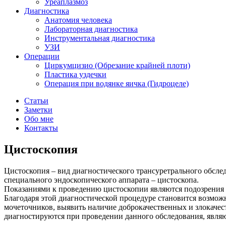
Уреаплазмоз
Диагностика
Анатомия человека
Лабораторная диагностика
Инструментальная диагностика
УЗИ
Операции
Циркумцизио (Обрезание крайней плоти)
Пластика уздечки
Операция при водянке яичка (Гидроцеле)
Статьи
Заметки
Обо мне
Контакты
Цистоскопия
Цистоскопия – вид диагностического трансуретрального обсл
специального эндоскопического аппарата – цистоскопа.
Показаниями к проведению цистоскопии являются подозрения н
Благодаря этой диагностической процедуре становится возмож
мочеточников, выявить наличие доброкачественных и злокаче
диагностируются при проведении данного обследования, являю