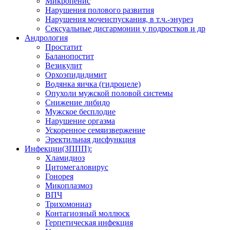
Микропенис
Нарушения полового развития
Нарушения мочеиспускания, в т.ч.-энурез
Сексуальные дисгармонии у подростков и др
Андрология
Простатит
Баланопостит
Везикулит
Орхоэпидидимит
Водянка яичка (гидроцеле)
Опухоли мужской половой системы
Снижение либидо
Мужское бесплодие
Нарушение оргазма
Ускоренное семяизвержение
Эректильная дисфункция
Инфекции(ЗППП):
Хламидиоз
Цитомегаловирус
Гонорея
Микоплазмоз
ВПЧ
Трихомониаз
Контагиозный моллюск
Герпетическая инфекция