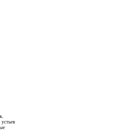
к.
 устьев
рые