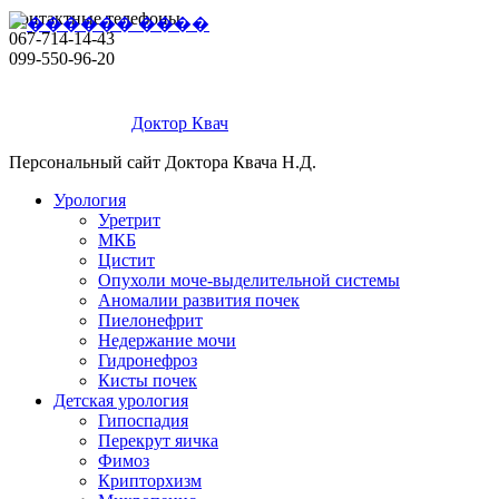
Контактные телефоны
067-714-14-43
099-550-96-20
Доктор Квач
Персональный сайт Доктора Квача Н.Д.
Урология
Уретрит
МКБ
Цистит
Опухоли моче-выделительной системы
Аномалии развития почек
Пиелонефрит
Недержание мочи
Гидронефроз
Кисты почек
Детская урология
Гипоспадия
Перекрут яичка
Фимоз
Крипторхизм