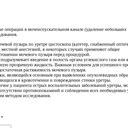
ые операции в мочеиспускательном канале (удаление небольших
едования.
чевой пузырь по уретре цистоскопа (катетер, снабженный оптич
д местной анестезией, в некоторых случаях применяют общее
стошении мочевого пузыря перед процедурой.
одразумевает введение в полость органа углекислого газа или 
ьную прозрачную жидкость. Важным условием для успешного пр
достаточная растяжимость мочевого пузыря.
ки, являющийся основным при выявлениях опухолевидных обра
ляющихся в кровотечении и повреждении стенки уретры.
ичие у пациента острых воспалительных заболеваний уретры, м
ри отсутствии противопоказаний и соблюдении всех необходимых
ым методом исследования.
ы
*